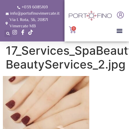
+039 6085169
info@portofinovimercate.it
Via I. Rota, 36, 20871
Vimercate MB
0
17_Services_SpaBeaut
BeautyServices_2.jpg