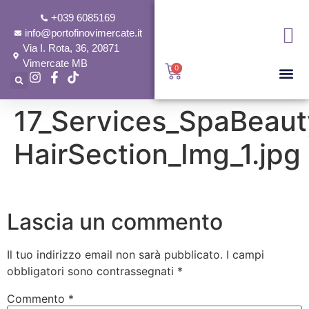
+039 6085169
info@portofinovimercate.it
Via I. Rota, 36, 20871
Vimercate MB
0
17_Services_SpaBeaut
HairSection_Img_1.jpg
Lascia un commento
Il tuo indirizzo email non sarà pubblicato.
I campi
obbligatori sono contrassegnati
*
Commento
*