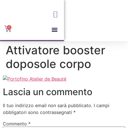
+039 6085169
info@portofinovimercate.it
Via I. Rota, 36, 20871
Vimercate MB
0
Attivatore booster
doposole corpo
Lascia un commento
Il tuo indirizzo email non sarà pubblicato.
I campi
obbligatori sono contrassegnati
*
Commento
*