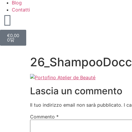
Blog
Contatti
€
0,00
0
26_ShampooDocc
Lascia un commento
Il tuo indirizzo email non sarà pubblicato.
I c
Commento
*