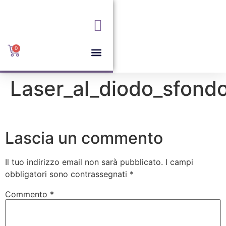
+039 6085169
info@portofinovimercate.it
Via I. Rota, 36, 20871
Vimercate MB
0
Laser_al_diodo_sfond
Lascia un commento
Il tuo indirizzo email non sarà pubblicato.
I campi
obbligatori sono contrassegnati
*
Commento
*