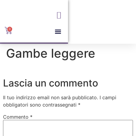
+039 6085169
info@portofinovimercate.it
Via I. Rota, 36, 20871
Vimercate MB
0
Gambe leggere
Lascia un commento
Il tuo indirizzo email non sarà pubblicato.
I campi
obbligatori sono contrassegnati
*
Commento
*