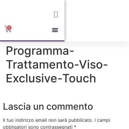
+039 6085169
info@portofinovimercate.it
Via I. Rota, 36, 20871
Vimercate MB
0
Programma-
Trattamento-Viso-
Exclusive-Touch
Lascia un commento
Il tuo indirizzo email non sarà pubblicato.
I campi
obbligatori sono contrassegnati
*